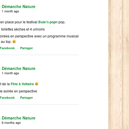
Démarche Nature
1 month ago
 en place pour le festival
Buis'n pop
n pop.
 toilettes sèches et 4 urinoirs
soirées en perspective avec un programme musical
 au top.
·
r Facebook
Partager
Démarche Nature
1 month ago
t de la
Fête à Voltaire
le soirée en perspective
·
r Facebook
Partager
Démarche Nature
6 months ago