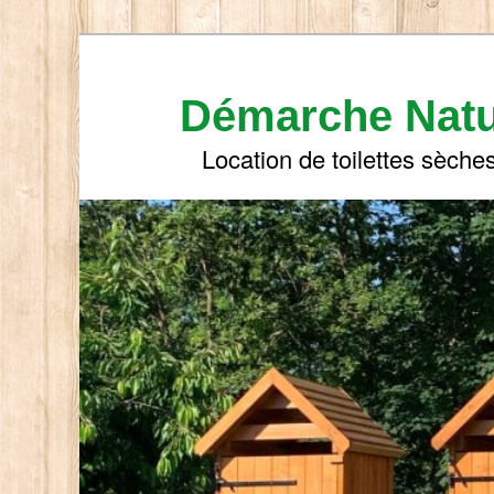
Aller
Aller
au
au
contenu
contenu
Démarche Nat
principal
secondaire
Location de toilettes sèche