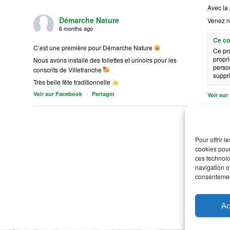
Avec la 
Démarche Nature
Venez n
6 months ago
Ce co
C’est une première pour Démarche Nature
Ce pr
propri
Nous avons installé des toilettes et urinoirs pour les
person
conscrits de Villefranche
suppr
Très belle fête traditionnelle
·
Voir sur Facebook
Partager
Voir su
Pour offrir 
cookies pour
ces technolo
navigation ou
consentement
Ac