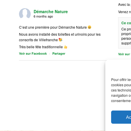
Avec la 
Démarche Nature
Venez n
6 months ago
Ce co
C’est une première pour Démarche Nature
Ce pr
propri
Nous avons installé des toilettes et urinoirs pour les
person
conscrits de Villefranche
suppr
Très belle fête traditionnelle
·
Voir sur Facebook
Partager
Voir su
Pour offrir 
cookies pour
ces technolo
navigation ou
consentement
Ac