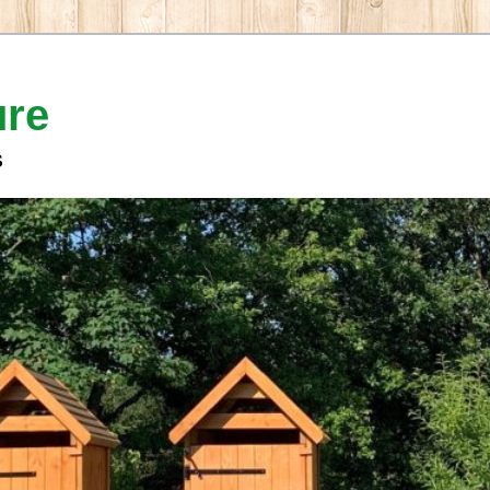
ure
s