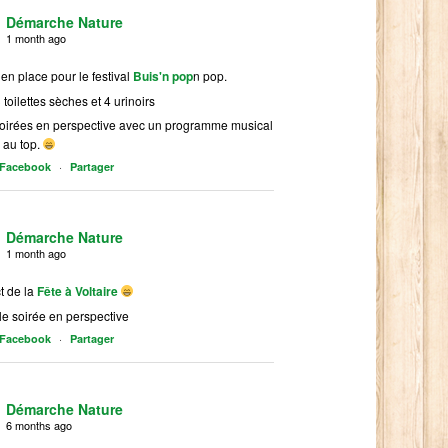
Démarche Nature
1 month ago
 en place pour le festival
Buis'n pop
n pop.
 toilettes sèches et 4 urinoirs
soirées en perspective avec un programme musical
 au top.
·
r Facebook
Partager
Démarche Nature
1 month ago
t de la
Fête à Voltaire
le soirée en perspective
·
r Facebook
Partager
Démarche Nature
6 months ago