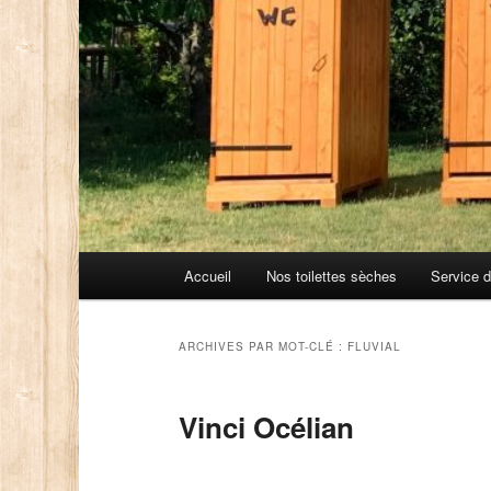
Menu
Accueil
Nos toilettes sèches
Service 
principal
ARCHIVES PAR MOT-CLÉ :
FLUVIAL
Vinci Océlian