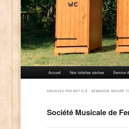
Menu
Accueil
Nos toilettes sèches
Service 
principal
ARCHIVES PAR MOT-CLÉ :
DÉMARCHE NATURE T
Société Musicale de Fer