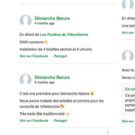
Démarche Nature
En direc
4 months ago
Une bel
Voir su
En direct de
Les Foulées de Villeurbanne
5000 coureurs
Installation de 4 toilettes sèches et 4 urinoirs
·
Voir sur Facebook
Partager
Avec la 
Démarche Nature
Venez n
6 months ago
Ce co
C’est une première pour Démarche Nature
Ce pr
propri
Nous avons installé des toilettes et urinoirs pour les
person
conscrits de Villefranche
suppr
Très belle fête traditionnelle
·
Voir sur Facebook
Partager
Voir su