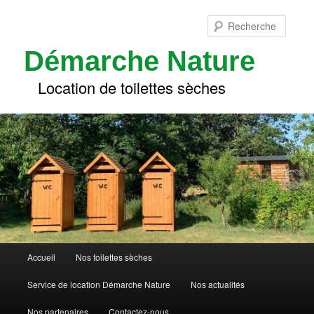
Aller
au
Reche
contenu
principal
Démarche Nature
Location de toilettes sèches
Menu
Accueil
Nos toilettes sèches
principal
Service de location Démarche Nature
Nos actualités
Nos partenaires
Contactez-nous