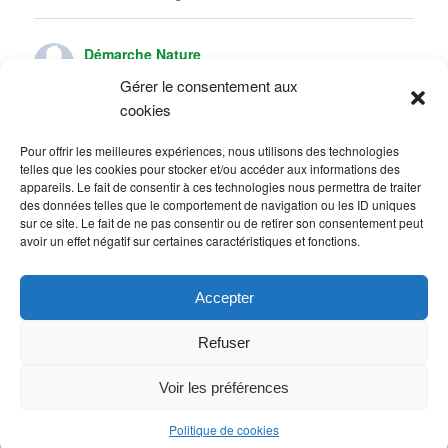
Démarche Nature
6 months ago
Gérer le consentement aux
cookies
C’est une première pour Démarche Nature
Nous avons installé des toilettes et urinoirs pour les conscrits de
Pour offrir les meilleures expériences, nous utilisons des technologies
Villefranche
telles que les cookies pour stocker et/ou accéder aux informations des
Très belle fête traditionnelle
appareils. Le fait de consentir à ces technologies nous permettra de traiter
·
Voir sur Facebook
Partager
des données telles que le comportement de navigation ou les ID uniques
sur ce site. Le fait de ne pas consentir ou de retirer son consentement peut
avoir un effet négatif sur certaines caractéristiques et fonctions.
Accepter
Refuser
Voir les préférences
Politique de cookies