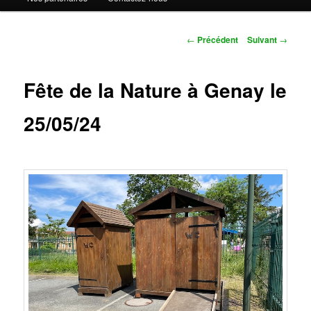
Navigation
←
Précédent
Suivant
→
des
articles
Fête de la Nature à Genay le
25/05/24